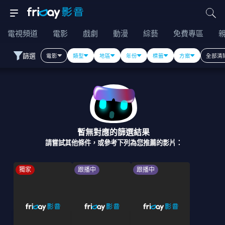
電視頻道
電影
戲劇
動漫
綜藝
免費專區
篩選
電影
類型
地區
年份
標籤
方案
全部清
暫無對應的篩選結果
請嘗試其他條件，或參考下列為您推薦的影片：
獨家
跟播中
跟播中