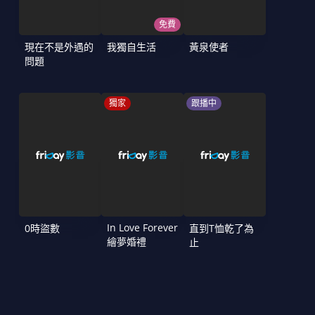
免費
現在不是外遇的
我獨自生活
黃泉使者
問題
獨家
跟播中
In Love Forever
0時盜數
直到T恤乾了為
繪夢婚禮
止