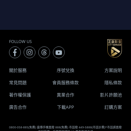
FOLLOW US
關於服務
序號兌換
方案說明
常見問題
會員服務條款
隱私條款
著作權保護
異業合作
影片許願池
廣告合作
下載APP
訂購方案
0800-058-885(免費) 遠傳手機直撥 888(免費) 市話撥 449-5888(市話計費)*市話請直撥