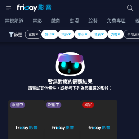
電視頻道
電影
戲劇
動漫
綜藝
免費專區
篩選
電影
類型
地區
年份
標籤
方案
全部清
暫無對應的篩選結果
請嘗試其他條件，或參考下列為您推薦的影片：
跟播中
跟播中
獨家