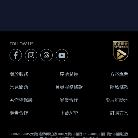
FOLLOW US
關於服務
序號兌換
方案說明
常見問題
會員服務條款
隱私條款
著作權保護
異業合作
影片許願池
廣告合作
下載APP
訂購方案
0800-058-885(免費) 遠傳手機直撥 888(免費) 市話撥 449-5888(市話計費)*市話請直撥