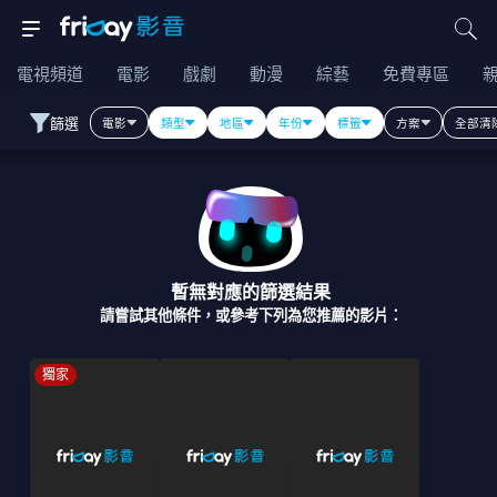
電視頻道
電影
戲劇
動漫
綜藝
免費專區
篩選
電影
類型
地區
年份
標籤
方案
全部清
暫無對應的篩選結果
請嘗試其他條件，或參考下列為您推薦的影片：
獨家