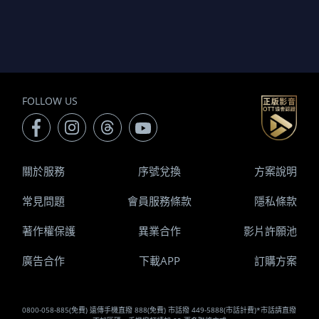
FOLLOW US
關於服務
序號兌換
方案說明
常見問題
會員服務條款
隱私條款
著作權保護
異業合作
影片許願池
廣告合作
下載APP
訂購方案
0800-058-885(免費) 遠傳手機直撥 888(免費) 市話撥 449-5888(市話計費)*市話請直撥