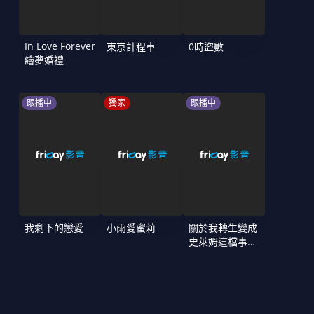
In Love Forever
東京計程車
0時盜數
繪夢婚禮
跟播中
獨家
跟播中
我剩下的戀愛
小雨愛蜜莉
關於我轉生變成
史萊姆這檔事
第4季