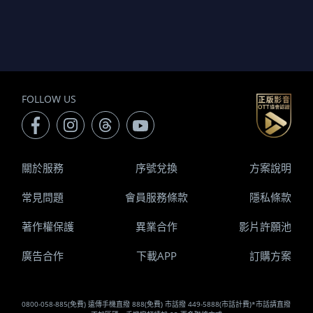
FOLLOW US
關於服務
序號兌換
方案說明
常見問題
會員服務條款
隱私條款
著作權保護
異業合作
影片許願池
廣告合作
下載APP
訂購方案
0800-058-885(免費) 遠傳手機直撥 888(免費) 市話撥 449-5888(市話計費)*市話請直撥