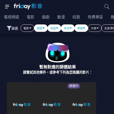
電視頻道
電影
戲劇
動漫
綜藝
免費專區
篩選
電影
類型
地區
年份
標籤
方案
全部清
暫無對應的篩選結果
請嘗試其他條件，或參考下列為您推薦的影片：
跟播中