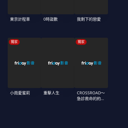
東京計程車
0時盜數
我剩下的戀愛
獨家
獨家
小雨愛蜜莉
重擊人生
CROSSROAD～
急診救命的約定
～