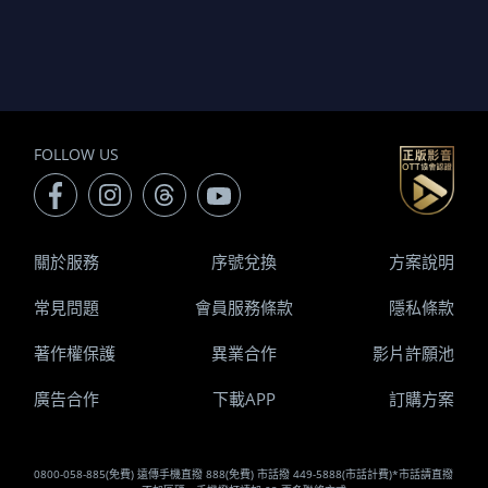
FOLLOW US
關於服務
序號兌換
方案說明
常見問題
會員服務條款
隱私條款
著作權保護
異業合作
影片許願池
廣告合作
下載APP
訂購方案
0800-058-885(免費) 遠傳手機直撥 888(免費) 市話撥 449-5888(市話計費)*市話請直撥