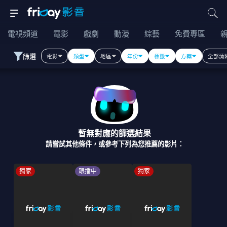
電視頻道
電影
戲劇
動漫
綜藝
免費專區
篩選
電影
類型
地區
年份
標籤
方案
全部清
暫無對應的篩選結果
請嘗試其他條件，或參考下列為您推薦的影片：
獨家
跟播中
獨家