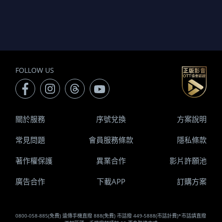
FOLLOW US
關於服務
序號兌換
方案說明
常見問題
會員服務條款
隱私條款
著作權保護
異業合作
影片許願池
廣告合作
下載APP
訂購方案
0800-058-885(免費) 遠傳手機直撥 888(免費) 市話撥 449-5888(市話計費)*市話請直撥