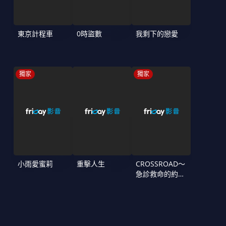
東京計程車
0時盜數
我剩下的戀愛
獨家
獨家
小雨愛蜜莉
重擊人生
CROSSROAD～
急診救命的約定
～