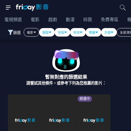
電視頻道
電影
戲劇
動漫
綜藝
免費專區
篩選
電影
類型
地區
年份
標籤
方案
全部清
暫無對應的篩選結果
請嘗試其他條件，或參考下列為您推薦的影片：
跟播中