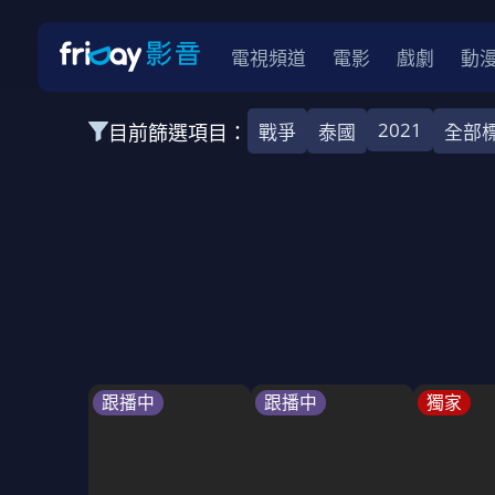
電視頻道
電影
戲劇
動
2021
目前篩選項目：
戰爭
泰國
全部
全部類型
韓影
動作
劇情
愛情
科幻
全部地區
韓國
美國
泰國
日本
台灣
2026
2025
2024
2023
202
全部年份
全部標籤
警匪片
槍戰
婚外情
校園
古
跟播中
跟播中
獨家
全部方案
免費
影劇
單次付費
用券
數