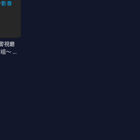
警視廳
案组〜 第