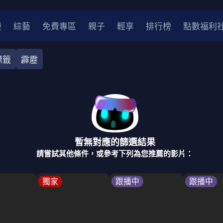
漫
綜藝
免費專區
親子
輕享
排行榜
點數福利
標籤
霹靂
奇幻
犯罪
冒險
驚悚
恐怖
災難
戰爭
喜劇
中國
香港
法國
其他
暫無對應的篩選結果
2
2021
2020
2010-2019
2000年代
90年代
8
請嘗試其他條件，或參考下列為您推薦的影片：
LGBTQ
裝
醫生
警察
浪漫
溫馨
懸疑
小說改編
獨家
跟播中
跟播中
4K
位珍藏
霹靂