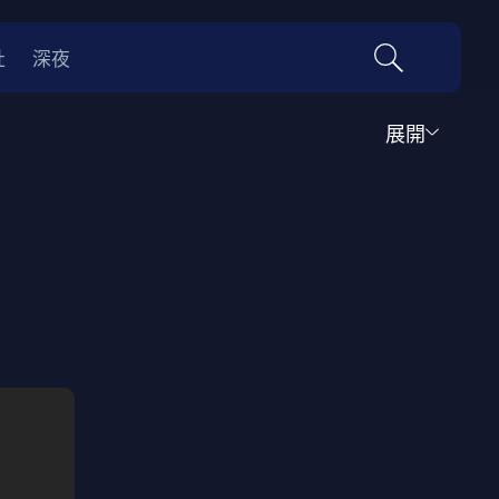
社
深夜
展開
運動
家庭
音樂歌舞
動畫
紀錄
傳記
經典老片
情
0年代
70年代
動漫改編
國際影展專區
名偵探柯南系列
吉卜力