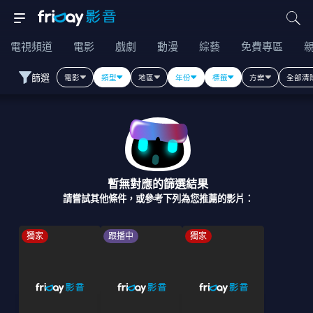
電視頻道
電影
戲劇
動漫
綜藝
免費專區
篩選
電影
類型
地區
年份
標籤
方案
全部清
暫無對應的篩選結果
請嘗試其他條件，或參考下列為您推薦的影片：
獨家
跟播中
獨家