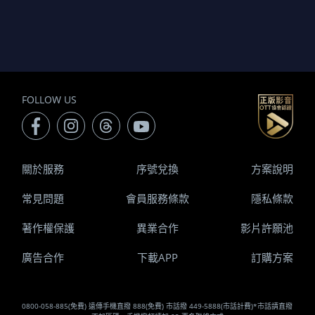
FOLLOW US
關於服務
序號兌換
方案說明
常見問題
會員服務條款
隱私條款
著作權保護
異業合作
影片許願池
廣告合作
下載APP
訂購方案
0800-058-885(免費) 遠傳手機直撥 888(免費) 市話撥 449-5888(市話計費)*市話請直撥