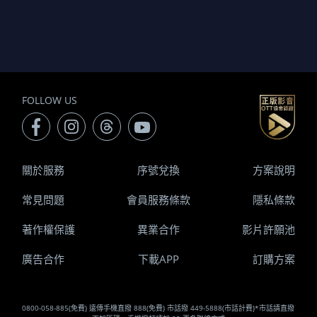
FOLLOW US
關於服務
序號兌換
方案說明
常見問題
會員服務條款
隱私條款
著作權保護
異業合作
影片許願池
廣告合作
下載APP
訂購方案
0800-058-885(免費) 遠傳手機直撥 888(免費) 市話撥 449-5888(市話計費)*市話請直撥