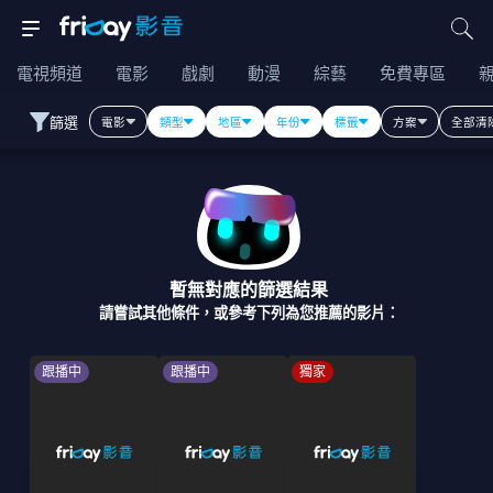
電視頻道
電影
戲劇
動漫
綜藝
免費專區
篩選
電影
類型
地區
年份
標籤
方案
全部清
暫無對應的篩選結果
請嘗試其他條件，或參考下列為您推薦的影片：
跟播中
跟播中
獨家