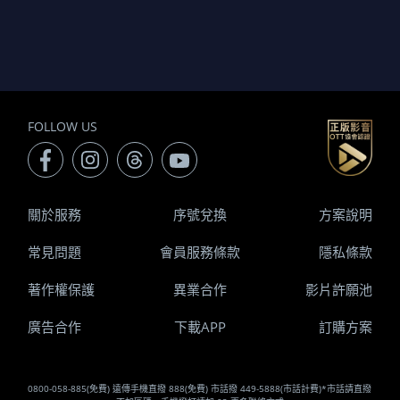
FOLLOW US
關於服務
序號兌換
方案說明
常見問題
會員服務條款
隱私條款
著作權保護
異業合作
影片許願池
廣告合作
下載APP
訂購方案
0800-058-885(免費) 遠傳手機直撥 888(免費) 市話撥 449-5888(市話計費)*市話請直撥