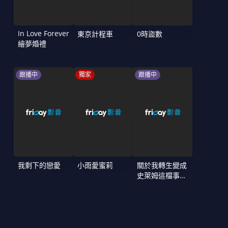
In Love Forever
東京計程車
0時盜數
繪夢婚禮
跟播中
獨家
跟播中
我剩下的戀愛
小雨愛蜜莉
關於我轉生變成
史萊姆這檔事
第4季