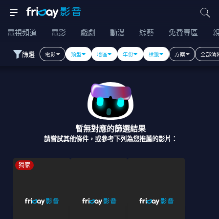
電視頻道
電影
戲劇
動漫
綜藝
免費專區
篩選
電影
類型
地區
年份
標籤
方案
全部清
暫無對應的篩選結果
請嘗試其他條件，或參考下列為您推薦的影片：
獨家