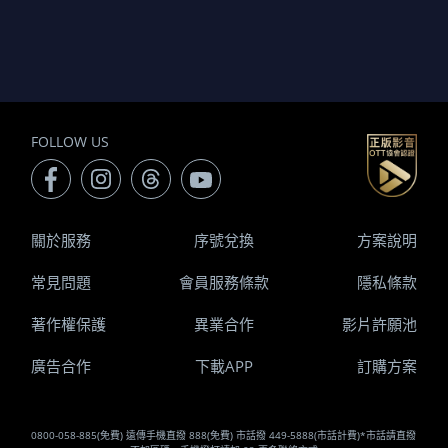
FOLLOW US
關於服務
序號兌換
方案說明
常見問題
會員服務條款
隱私條款
著作權保護
異業合作
影片許願池
廣告合作
下載APP
訂購方案
0800-058-885(免費) 遠傳手機直撥 888(免費) 市話撥 449-5888(市話計費)*市話請直撥