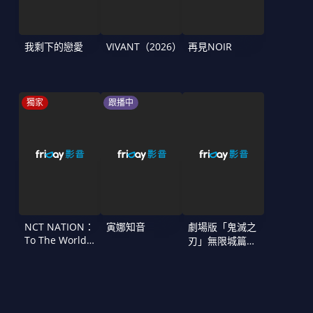
我剩下的戀愛
VIVANT（2026）
再見NOIR
獨家
跟播中
NCT NATION：
寅娜知音
劇場版「鬼滅之
To The World
刃」無限城篇
in Cinemas
第一章 猗窩座
再襲