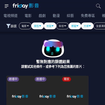
電視頻道
電影
戲劇
動漫
綜藝
免費專區
篩選
電影
類型
地區
年份
標籤
方案
全部清
暫無對應的篩選結果
請嘗試其他條件，或參考下列為您推薦的影片：
跟播中
跟播中
獨家