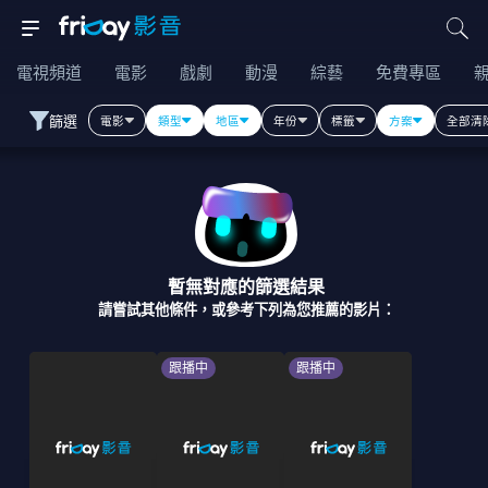
電視頻道
電影
戲劇
動漫
綜藝
免費專區
篩選
電影
類型
地區
年份
標籤
方案
全部清
暫無對應的篩選結果
請嘗試其他條件，或參考下列為您推薦的影片：
跟播中
跟播中