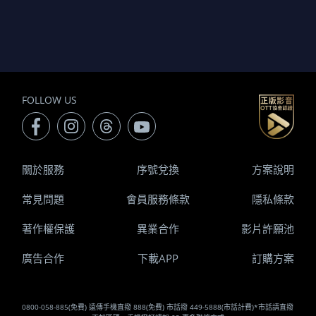
FOLLOW US
關於服務
序號兌換
方案說明
常見問題
會員服務條款
隱私條款
著作權保護
異業合作
影片許願池
廣告合作
下載APP
訂購方案
0800-058-885(免費) 遠傳手機直撥 888(免費) 市話撥 449-5888(市話計費)*市話請直撥