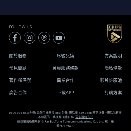
FOLLOW US
關於服務
序號兌換
方案說明
常見問題
會員服務條款
隱私條款
著作權保護
異業合作
影片許願池
廣告合作
下載APP
訂購方案
0800-058-885(免費) 遠傳手機直撥 888(免費) 市話撥 449-5888(市話計費)*市話請直撥
不加區碼，手機撥打請加 02
更多聯絡方式
遠傳電信版權所有 © Far EasTone Telecommunications Co., Ltd. 統一編
號:97179430