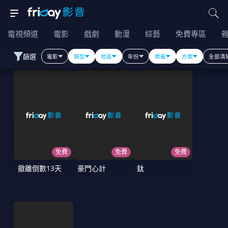
電視頻道
電影
戲劇
動漫
綜藝
免費專區
篩選
電影
類型
地區
年份
標籤
方案
全部清
免費
免費
免費
撤離倒數13天
豪門心計
鈦