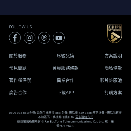
FOLLOW US
關於服務
序號兌換
方案說明
常見問題
會員服務條款
隱私條款
著作權保護
異業合作
影片許願池
廣告合作
下載APP
訂購方案
0800-058-885(免費) 遠傳手機直撥 888(免費) 市話撥 449-5888(市話計費)*市話請直撥
不加區碼，手機撥打請加 02
更多聯絡方式
遠傳電信版權所有 © Far EasTone Telecommunications Co., Ltd. 統一編
號:97179430