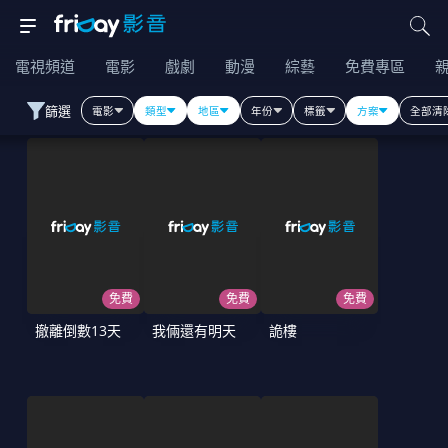
電視頻道
電影
戲劇
動漫
綜藝
免費專區
篩選
電影
類型
地區
年份
標籤
方案
全部清
免費
免費
免費
撤離倒數13天
我倆還有明天
詭樓