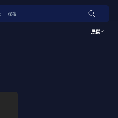
社
深夜
展開
運動
家庭
音樂歌舞
動畫
紀錄
傳記
經典老片
情
0年代
70年代
動漫改編
國際影展專區
名偵探柯南系列
吉卜力