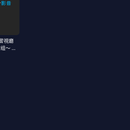
警視廳
案组〜 第