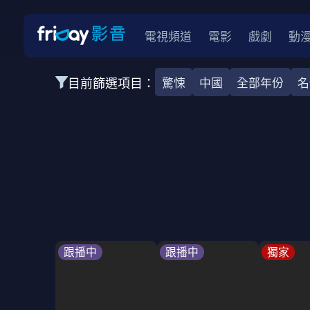
電視頻道
電影
戲劇
動
目前篩選項目：
驚悚
中國
全部年份
名
全部類型
韓影
動作
劇情
愛情
科幻
全部地區
韓國
美國
泰國
日本
台灣
2026
2025
2024
2023
202
全部年份
全部標籤
警匪片
槍戰
婚外情
校園
古
跟播中
跟播中
獨家
全部方案
免費
影劇
單次付費
用券
數