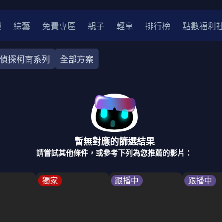
漫
綜藝
免費專區
親子
輕享
排行榜
點數福利
偵探柯南系列
全部方案
奇幻
犯罪
冒險
驚悚
恐怖
災難
戰爭
喜劇
中國
香港
法國
其他
暫無對應的篩選結果
2
2021
2020
2010-2019
2000年代
90年代
8
請嘗試其他條件，或參考下列為您推薦的影片：
LGBTQ
裝
醫生
警察
浪漫
溫馨
懸疑
小說改編
獨家
跟播中
跟播中
4K
位珍藏
霹靂