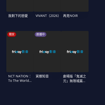
我剩下的戀愛
VIVANT（2026）
再見NOIR
獨家
跟播中
NCT NATION：
寅娜知音
劇場版「鬼滅之
To The World
刃」無限城篇
in Cinemas
第一章 猗窩座
再襲