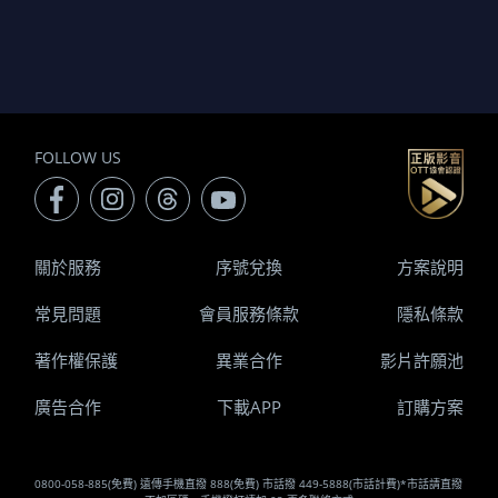
FOLLOW US
關於服務
序號兌換
方案說明
常見問題
會員服務條款
隱私條款
著作權保護
異業合作
影片許願池
廣告合作
下載APP
訂購方案
0800-058-885(免費) 遠傳手機直撥 888(免費) 市話撥 449-5888(市話計費)*市話請直撥