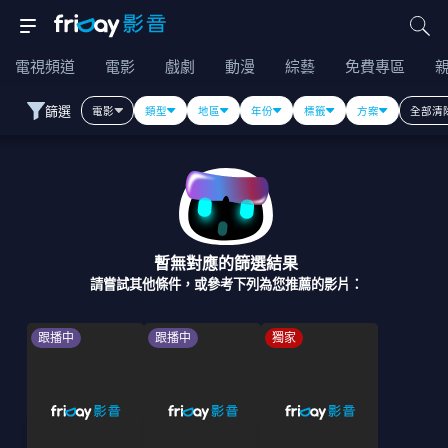
電視頻道
電影
戲劇
動漫
綜藝
免費專區
篩選
電影
類型
地區
年份
標籤
方案
全部清
暫無對應的篩選結果
請嘗試其他條件，或參考下列為您推薦的影片：
跟播中
跟播中
獨家