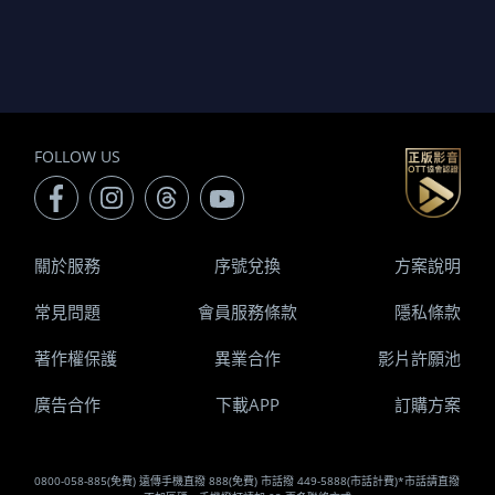
FOLLOW US
關於服務
序號兌換
方案說明
常見問題
會員服務條款
隱私條款
著作權保護
異業合作
影片許願池
廣告合作
下載APP
訂購方案
0800-058-885(免費) 遠傳手機直撥 888(免費) 市話撥 449-5888(市話計費)*市話請直撥