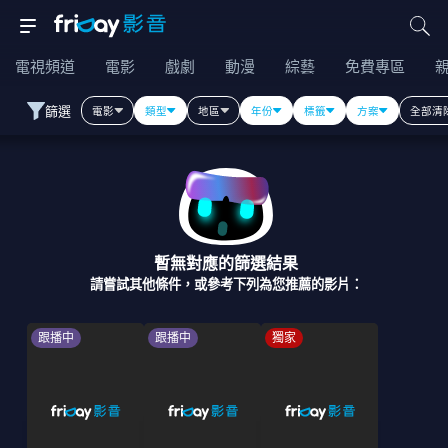
電視頻道
電影
戲劇
動漫
綜藝
免費專區
篩選
電影
類型
地區
年份
標籤
方案
全部清
暫無對應的篩選結果
請嘗試其他條件，或參考下列為您推薦的影片：
跟播中
跟播中
獨家