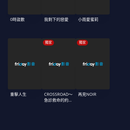
0時盜數
我剩下的戀愛
小雨愛蜜莉
獨家
獨家
重擊人生
CROSSROAD～
再見NOIR
急診救命的約定
～