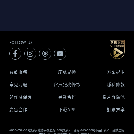
FOLLOW US
關於服務
序號兌換
方案說明
常見問題
會員服務條款
隱私條款
著作權保護
異業合作
影片許願池
廣告合作
下載APP
訂購方案
0800-058-885(免費) 遠傳手機直撥 888(免費) 市話撥 449-5888(市話計費)*市話請直撥