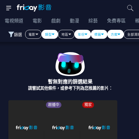
電視頻道
電影
戲劇
動漫
綜藝
免費專區
篩選
電影
類型
地區
年份
標籤
方案
全部清
暫無對應的篩選結果
請嘗試其他條件，或參考下列為您推薦的影片：
跟播中
獨家