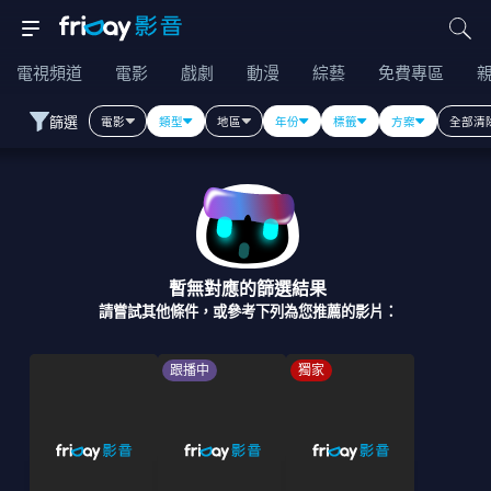
電視頻道
電影
戲劇
動漫
綜藝
免費專區
篩選
電影
類型
地區
年份
標籤
方案
全部清
暫無對應的篩選結果
請嘗試其他條件，或參考下列為您推薦的影片：
跟播中
獨家