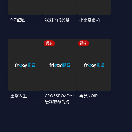
0時盜數
我剩下的戀愛
小雨愛蜜莉
獨家
獨家
重擊人生
CROSSROAD～
再見NOIR
急診救命的約定
～