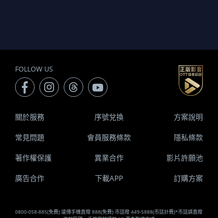
FOLLOW US
關於服務
序號兌換
方案說明
常見問題
會員服務條款
隱私條款
著作權保護
異業合作
影片許願池
廣告合作
下載APP
訂購方案
0800-058-885(免費) 遠傳手機直撥 888(免費) 市話撥 449-5888(市話計費)*市話請直撥