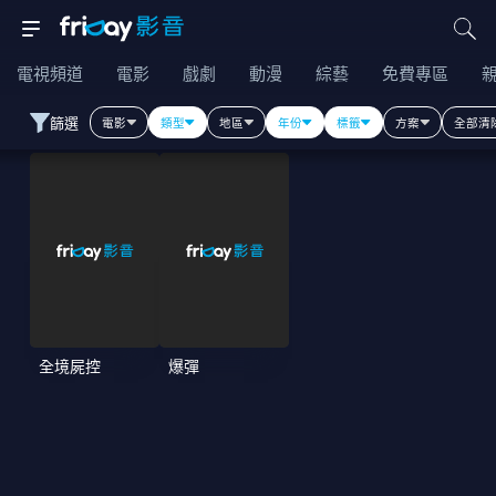
電視頻道
電影
戲劇
動漫
綜藝
免費專區
篩選
電影
類型
地區
年份
標籤
方案
全部清
全境屍控
爆彈