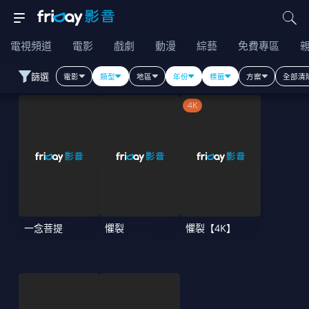
電視頻道
電影
戲劇
動漫
綜藝
免費專區
篩選
電影
類型
地區
年份
標籤
方案
全部清
4K
一念菩提
懼裂
懼裂【4K】