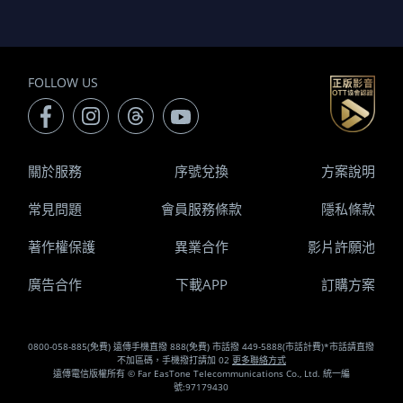
FOLLOW US
關於服務
序號兌換
方案說明
常見問題
會員服務條款
隱私條款
著作權保護
異業合作
影片許願池
廣告合作
下載APP
訂購方案
0800-058-885(免費) 遠傳手機直撥 888(免費) 市話撥 449-5888(市話計費)*市話請直撥
不加區碼，手機撥打請加 02
更多聯絡方式
遠傳電信版權所有 © Far EasTone Telecommunications Co., Ltd. 統一編
號:97179430