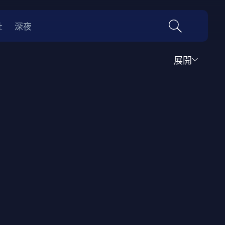
社
深夜
展開
運動
家庭
音樂歌舞
動畫
紀錄
傳記
經典老片
情
0年代
70年代
動漫改編
國際影展專區
名偵探柯南系列
吉卜力