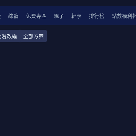
漫
綜藝
免費專區
親子
輕享
排行榜
點數福利
動漫改編
全部方案
奇幻
犯罪
冒險
驚悚
恐怖
災難
戰爭
喜劇
中國
香港
法國
其他
2
2021
2020
2010-2019
2000年代
90年代
8
LGBTQ
裝
醫生
警察
浪漫
溫馨
懸疑
小說改編
4K
位珍藏
霹靂