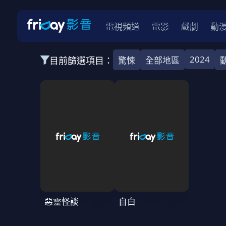
電視頻道
電影
戲劇
動
2024
目前篩選項目：
驚悚
全部地區
全部類型
韓影
動作
劇情
愛情
科幻
全部地區
韓國
美國
泰國
日本
台灣
2026
2025
2024
2023
202
全部年份
全部標籤
警匪片
槍戰
婚外情
校園
古
惡靈怪談
自白
全部方案
免費
影劇
單次付費
用券
數