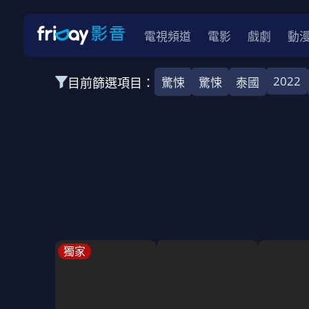
電視頻道
電影
戲劇
動
2022
目前篩選項目：
驚悚
驚悚
泰國
全部類型
全部類型
韓影
韓影
動作
動
全部地區
韓國
美國
泰國
日本
台灣
2026
2025
2024
2023
202
全部年份
全部標籤
警匪片
槍戰
婚外情
校園
古
獨家
全部方案
免費
影劇
單次付費
用券
數