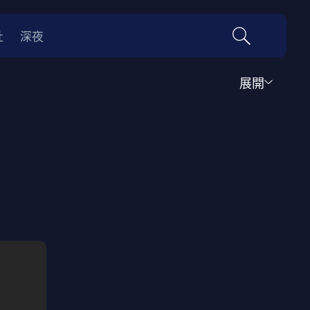
社
深夜
展開
犯罪
犯罪
冒險
冒險
驚悚
恐怖
驚悚
災難
0年代
70年代
動漫改編
國際影展專區
名偵探柯南系列
吉卜力