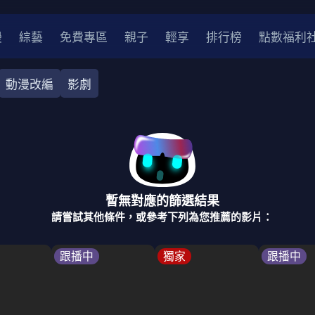
漫
綜藝
免費專區
親子
輕享
排行榜
點數福利
動漫改編
影劇
作
劇情
劇情
愛情
愛情
科幻
科幻
奇幻
奇幻
中國
香港
法國
其他
暫無對應的篩選結果
2
2021
2020
2010-2019
2000年代
90年代
8
請嘗試其他條件，或參考下列為您推薦的影片：
LGBTQ
裝
醫生
警察
浪漫
溫馨
懸疑
小說改編
跟播中
獨家
跟播中
4K
位珍藏
霹靂