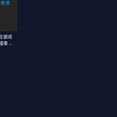
生變成
檔事 第