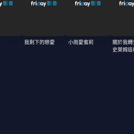
我剩下的戀愛
小雨愛蜜莉
關於我轉
史萊姆這
4季