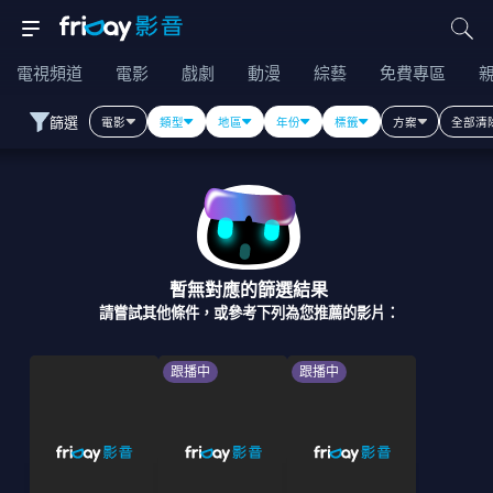
電視頻道
電影
戲劇
動漫
綜藝
免費專區
篩選
電影
類型
地區
年份
標籤
方案
全部清
暫無對應的篩選結果
請嘗試其他條件，或參考下列為您推薦的影片：
跟播中
跟播中