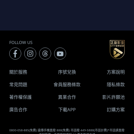
FOLLOW US
關於服務
序號兌換
方案說明
常見問題
會員服務條款
隱私條款
著作權保護
異業合作
影片許願池
廣告合作
下載APP
訂購方案
0800-058-885(免費) 遠傳手機直撥 888(免費) 市話撥 449-5888(市話計費)*市話請直撥