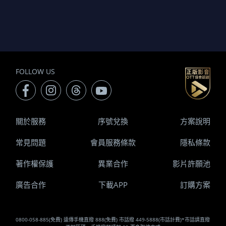
FOLLOW US
關於服務
序號兌換
方案說明
常見問題
會員服務條款
隱私條款
著作權保護
異業合作
影片許願池
廣告合作
下載APP
訂購方案
0800-058-885(免費) 遠傳手機直撥 888(免費) 市話撥 449-5888(市話計費)*市話請直撥