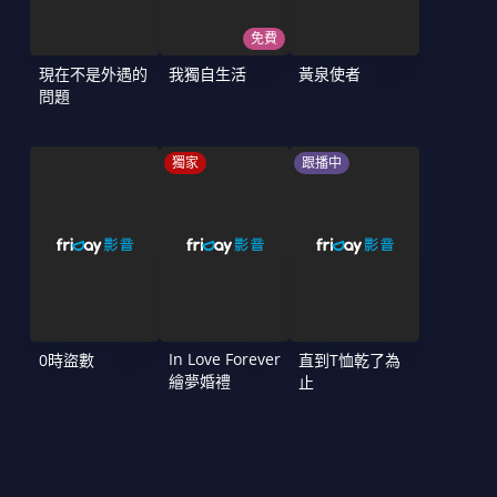
免費
現在不是外遇的
我獨自生活
黃泉使者
問題
獨家
跟播中
In Love Forever
0時盜數
直到T恤乾了為
繪夢婚禮
止