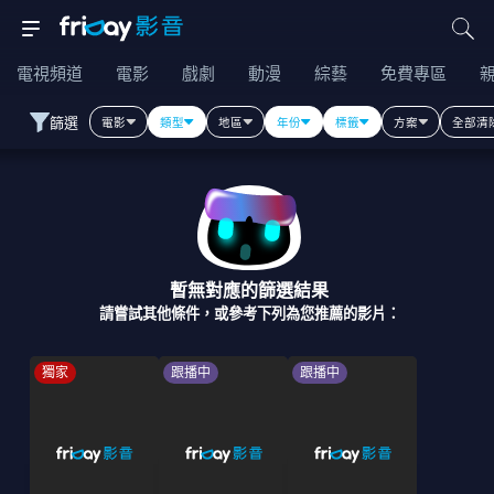
電視頻道
電影
戲劇
動漫
綜藝
免費專區
篩選
電影
類型
地區
年份
標籤
方案
全部清
暫無對應的篩選結果
請嘗試其他條件，或參考下列為您推薦的影片：
獨家
跟播中
跟播中