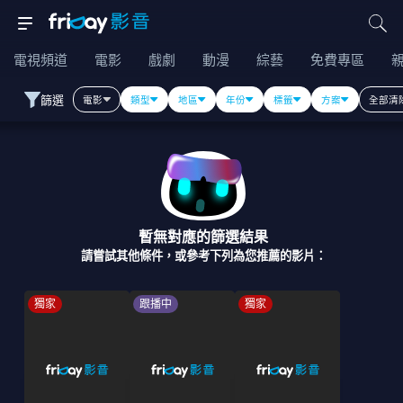
電視頻道
電影
戲劇
動漫
綜藝
免費專區
篩選
電影
類型
地區
年份
標籤
方案
全部清
暫無對應的篩選結果
請嘗試其他條件，或參考下列為您推薦的影片：
獨家
跟播中
獨家