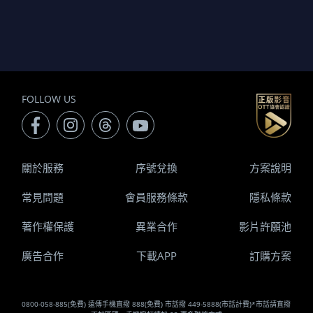
FOLLOW US
關於服務
序號兌換
方案說明
常見問題
會員服務條款
隱私條款
著作權保護
異業合作
影片許願池
廣告合作
下載APP
訂購方案
0800-058-885(免費) 遠傳手機直撥 888(免費) 市話撥 449-5888(市話計費)*市話請直撥