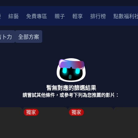
漫
綜藝
免費專區
親子
輕享
排行榜
點數福利
吉卜力
全部方案
奇幻
犯罪
冒險
驚悚
恐怖
災難
戰爭
喜劇
中國
香港
法國
其他
暫無對應的篩選結果
2
2021
2020
2010-2019
2000年代
90年代
8
請嘗試其他條件，或參考下列為您推薦的影片：
LGBTQ
裝
醫生
警察
浪漫
溫馨
懸疑
小說改編
獨家
獨家
4K
位珍藏
霹靂