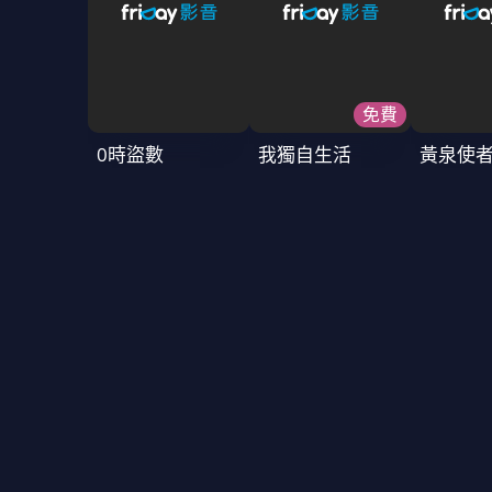
免費
0時盜數
我獨自生活
黃泉使