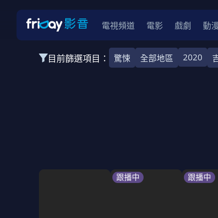
電視頻道
電影
戲劇
動
2020
目前篩選項目：
驚悚
全部地區
全部類型
韓影
動作
劇情
愛情
科幻
全部地區
韓國
美國
泰國
日本
台灣
2026
2025
2024
2023
202
全部年份
全部標籤
警匪片
槍戰
婚外情
校園
古
跟播中
跟播中
全部方案
免費
影劇
單次付費
用券
數