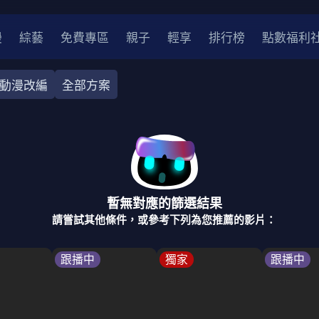
漫
綜藝
免費專區
親子
輕享
排行榜
點數福利
動漫改編
全部方案
奇幻
犯罪
冒險
驚悚
恐怖
災難
戰爭
喜劇
中國
香港
法國
其他
暫無對應的篩選結果
2
2021
2020
2010-2019
2000年代
90年代
8
請嘗試其他條件，或參考下列為您推薦的影片：
LGBTQ
裝
醫生
警察
浪漫
溫馨
懸疑
小說改編
跟播中
獨家
跟播中
4K
位珍藏
霹靂