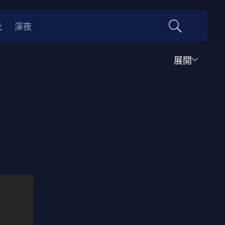
社
深夜
展開
運動
家庭
音樂歌舞
動畫
紀錄
傳記
經典老片
情
0年代
70年代
動漫改編
國際影展專區
名偵探柯南系列
吉卜力