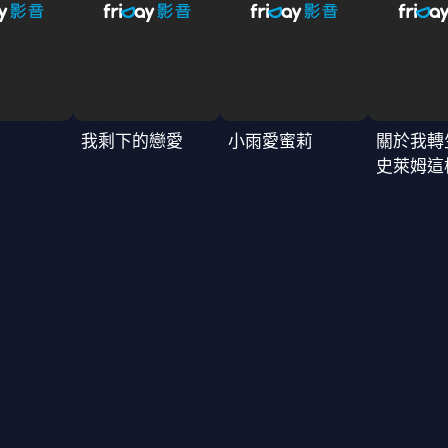
我剩下的戀愛
小雨愛蜜莉
關於我轉
史萊姆這
4季