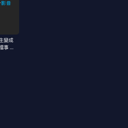
生變成
檔事 第