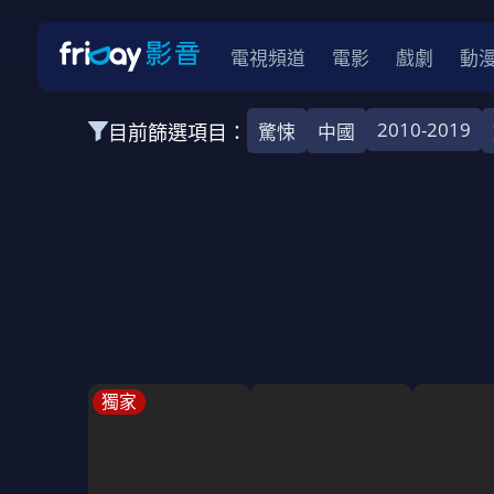
電視頻道
電影
戲劇
動
2010-2019
目前篩選項目：
驚悚
中國
全部類型
韓影
動作
劇情
愛情
科幻
全部地區
韓國
美國
泰國
日本
台灣
2026
2025
2024
2023
202
全部年份
全部標籤
警匪片
槍戰
婚外情
校園
古
獨家
全部方案
免費
影劇
單次付費
用券
數