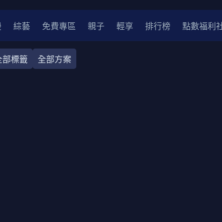
漫
綜藝
免費專區
親子
輕享
排行榜
點數福利
全部標籤
全部方案
奇幻
犯罪
冒險
驚悚
恐怖
災難
戰爭
喜劇
中國
香港
法國
其他
2
2021
2020
2010-2019
2000年代
90年代
8
LGBTQ
裝
醫生
警察
浪漫
溫馨
懸疑
小說改編
4K
位珍藏
霹靂