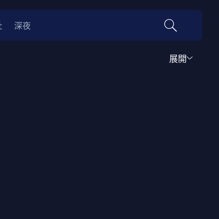
社
深夜
展開
運動
家庭
音樂歌舞
動畫
紀錄
傳記
經典老片
情
0年代
70年代
動漫改編
國際影展專區
名偵探柯南系列
吉卜力