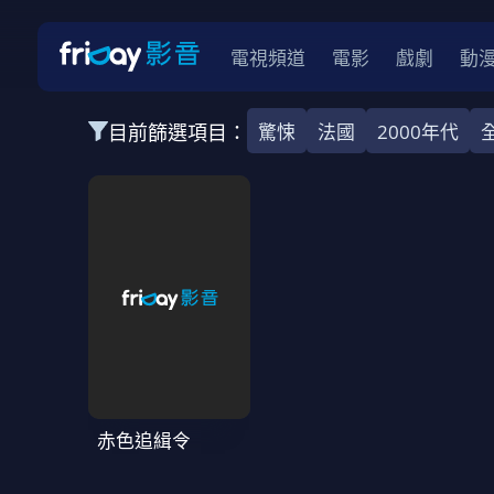
電視頻道
電影
戲劇
動
目前篩選項目：
驚悚
法國
2000年代
全部類型
韓影
動作
劇情
愛情
科幻
全部地區
韓國
美國
泰國
日本
台灣
2026
2025
2024
2023
202
全部年份
全部標籤
警匪片
槍戰
婚外情
校園
古
赤色追緝令
全部方案
免費
影劇
單次付費
用券
數