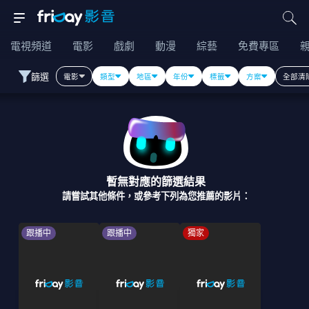
電視頻道
電影
戲劇
動漫
綜藝
免費專區
篩選
電影
類型
地區
年份
標籤
方案
全部清
暫無對應的篩選結果
請嘗試其他條件，或參考下列為您推薦的影片：
跟播中
跟播中
獨家