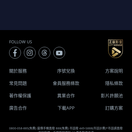
FOLLOW US
關於服務
序號兌換
方案說明
常見問題
會員服務條款
隱私條款
著作權保護
異業合作
影片許願池
廣告合作
下載APP
訂購方案
0800-058-885(免費) 遠傳手機直撥 888(免費) 市話撥 449-5888(市話計費)*市話請直撥