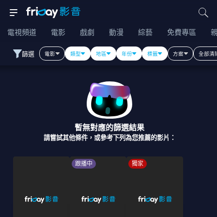
電視頻道
電影
戲劇
動漫
綜藝
免費專區
篩選
電影
類型
地區
年份
標籤
方案
全部清
暫無對應的篩選結果
請嘗試其他條件，或參考下列為您推薦的影片：
跟播中
獨家