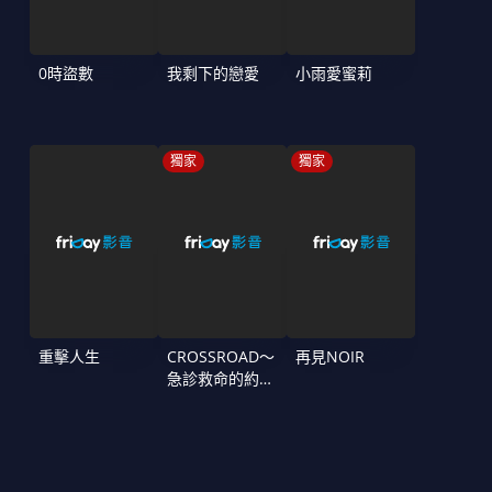
0時盜數
我剩下的戀愛
小雨愛蜜莉
獨家
獨家
重擊人生
CROSSROAD～
再見NOIR
急診救命的約定
～