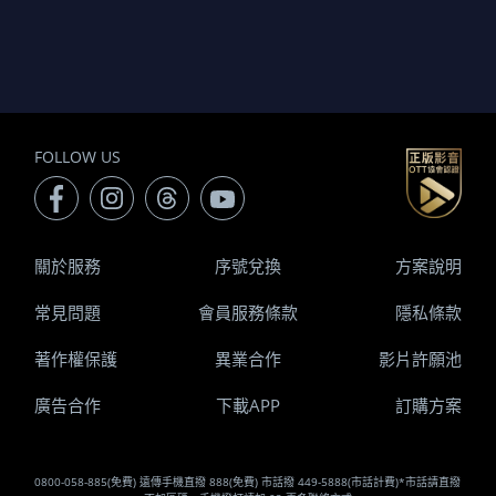
FOLLOW US
關於服務
序號兌換
方案說明
常見問題
會員服務條款
隱私條款
著作權保護
異業合作
影片許願池
廣告合作
下載APP
訂購方案
0800-058-885(免費) 遠傳手機直撥 888(免費) 市話撥 449-5888(市話計費)*市話請直撥