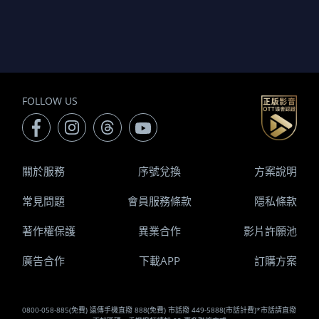
FOLLOW US
關於服務
序號兌換
方案說明
常見問題
會員服務條款
隱私條款
著作權保護
異業合作
影片許願池
廣告合作
下載APP
訂購方案
0800-058-885(免費) 遠傳手機直撥 888(免費) 市話撥 449-5888(市話計費)*市話請直撥