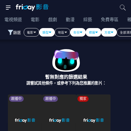
電視頻道
電影
戲劇
動漫
綜藝
免費專區
篩選
電影
類型
地區
年份
標籤
方案
全部清
暫無對應的篩選結果
請嘗試其他條件，或參考下列為您推薦的影片：
跟播中
跟播中
獨家