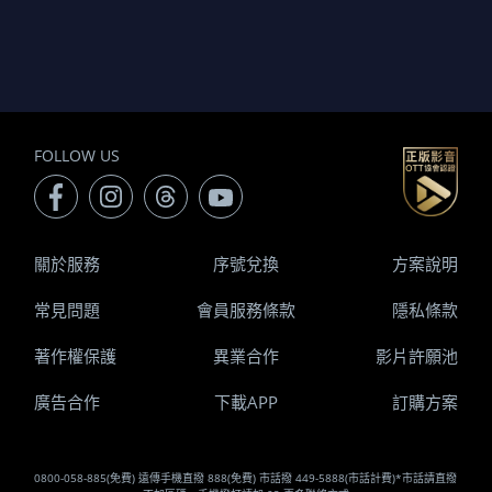
FOLLOW US
關於服務
序號兌換
方案說明
常見問題
會員服務條款
隱私條款
著作權保護
異業合作
影片許願池
廣告合作
下載APP
訂購方案
0800-058-885(免費) 遠傳手機直撥 888(免費) 市話撥 449-5888(市話計費)*市話請直撥