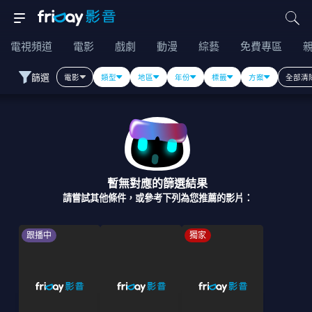
電視頻道
電影
戲劇
動漫
綜藝
免費專區
篩選
電影
類型
地區
年份
標籤
方案
全部清
暫無對應的篩選結果
請嘗試其他條件，或參考下列為您推薦的影片：
跟播中
獨家