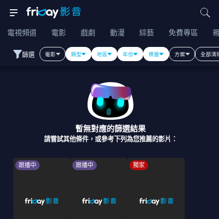
電視頻道
電影
戲劇
動漫
綜藝
免費專區
篩選
電影
類型
地區
年份
標籤
方案
全部清
暫無對應的篩選結果
請嘗試其他條件，或參考下列為您推薦的影片：
跟播中
跟播中
獨家