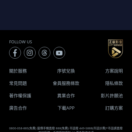
FOLLOW US
關於服務
序號兌換
方案說明
常見問題
會員服務條款
隱私條款
著作權保護
異業合作
影片許願池
廣告合作
下載APP
訂購方案
0800-058-885(免費) 遠傳手機直撥 888(免費) 市話撥 449-5888(市話計費)*市話請直撥