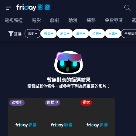
電視頻道
電影
戲劇
動漫
綜藝
免費專區
篩選
電影
類型
地區
年份
標籤
方案
全部清
暫無對應的篩選結果
請嘗試其他條件，或參考下列為您推薦的影片：
跟播中
跟播中
獨家