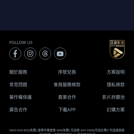
FOLLOW US
關於服務
序號兌換
方案說明
常見問題
會員服務條款
隱私條款
著作權保護
異業合作
影片許願池
廣告合作
下載APP
訂購方案
0800-058-885(免費) 遠傳手機直撥 888(免費) 市話撥 449-5888(市話計費)*市話請直撥