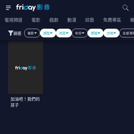
電視頻道
電影
戲劇
動漫
綜藝
免費專區
篩選
電影
類型
地區
年份
標籤
方案
全部清
加油吧！我們的
孩子