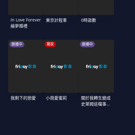
In Love Forever
東京計程車
0時盜數
繪夢婚禮
跟播中
獨家
跟播中
我剩下的戀愛
小雨愛蜜莉
關於我轉生變成
史萊姆這檔事
第4季