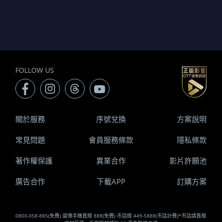
FOLLOW US
關於服務
序號兌換
方案說明
常見問題
會員服務條款
隱私條款
著作權保護
異業合作
影片許願池
廣告合作
下載APP
訂購方案
0800-058-885(免費) 遠傳手機直撥 888(免費) 市話撥 449-5888(市話計費)*市話請直撥