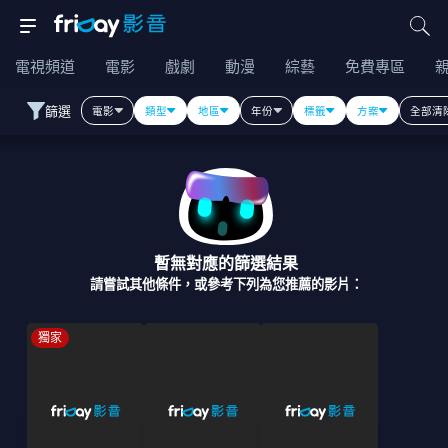
電視頻道
電影
戲劇
動漫
綜藝
免費專區
篩選
電影
類型
地區
年份
標籤
方案
全部清
暫無對應的篩選結果
請嘗試其他條件，或參考下列為您推薦的影片：
獨家