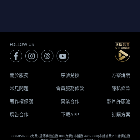
FOLLOW US
關於服務
序號兌換
方案說明
常見問題
會員服務條款
隱私條款
著作權保護
異業合作
影片許願池
廣告合作
下載APP
訂購方案
0800-058-885(免費) 遠傳手機直撥 888(免費) 市話撥 449-5888(市話計費)*市話請直撥