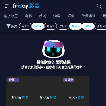
電視頻道
電影
戲劇
動漫
綜藝
免費專區
篩選
電影
類型
地區
年份
標籤
方案
全部清
暫無對應的篩選結果
請嘗試其他條件，或參考下列為您推薦的影片：
跟播中
跟播中