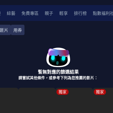
漫
綜藝
免費專區
親子
輕享
排行榜
點數福利
匪片
用券
奇幻
犯罪
冒險
驚悚
恐怖
災難
戰爭
喜劇
中國
香港
法國
其他
暫無對應的篩選結果
2
2021
2020
2010-2019
2000年代
90年代
8
請嘗試其他條件，或參考下列為您推薦的影片：
LGBTQ
裝
醫生
警察
浪漫
溫馨
懸疑
小說改編
獨家
獨家
4K
位珍藏
霹靂