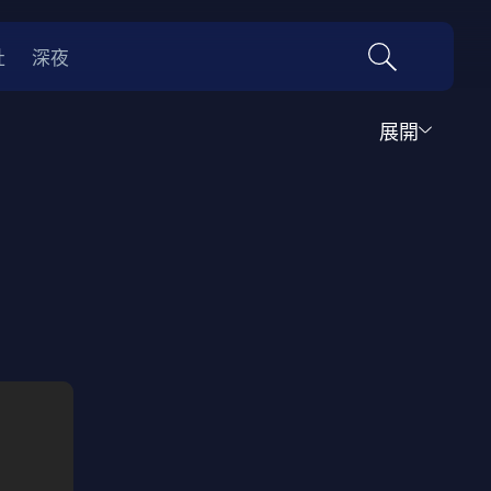
社
深夜
展開
運動
家庭
音樂歌舞
動畫
紀錄
傳記
經典老片
情
0年代
70年代
動漫改編
國際影展專區
名偵探柯南系列
吉卜力