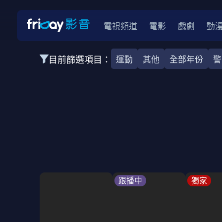
電視頻道
電影
戲劇
動
目前篩選項目：
運動
其他
全部年份
警
全部類型
韓影
動作
劇情
愛情
科幻
全部地區
韓國
美國
泰國
日本
台灣
2026
2025
2024
2023
202
全部年份
全部標籤
警匪片
槍戰
婚外情
校園
古
跟播中
獨家
全部方案
免費
影劇
單次付費
用券
數