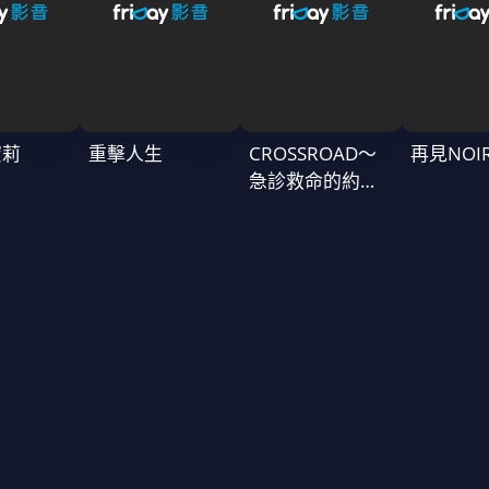
蜜莉
重擊人生
CROSSROAD～
再見NOI
急診救命的約定
～