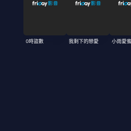
0時盜數
我剩下的戀愛
小雨愛