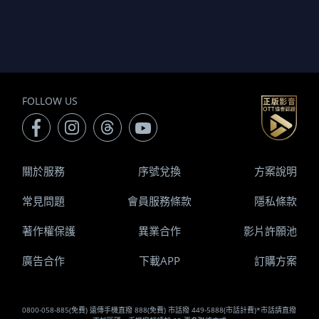
FOLLOW US
關於服務
序號兌換
方案說明
常見問題
會員服務條款
隱私條款
著作權保護
異業合作
影片許願池
廣告合作
下載APP
訂購方案
0800-058-885(免費) 遠傳手機直撥 888(免費) 市話撥 449-5888(市話計費)*市話請直撥