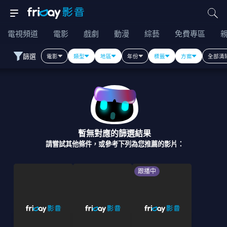
電視頻道
電影
戲劇
動漫
綜藝
免費專區
篩選
電影
類型
地區
年份
標籤
方案
全部清
暫無對應的篩選結果
請嘗試其他條件，或參考下列為您推薦的影片：
跟播中