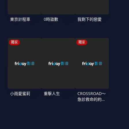
東京計程車
0時盜數
我剩下的戀愛
獨家
獨家
小雨愛蜜莉
重擊人生
CROSSROAD～
急診救命的約定
～