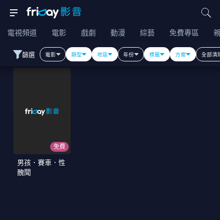
電視頻道
電影
戲劇
動漫
綜藝
免費專區
篩選
電影
類型
地區
年份
標籤
方案
全部清
免費
男孩．賽車．性
醜聞