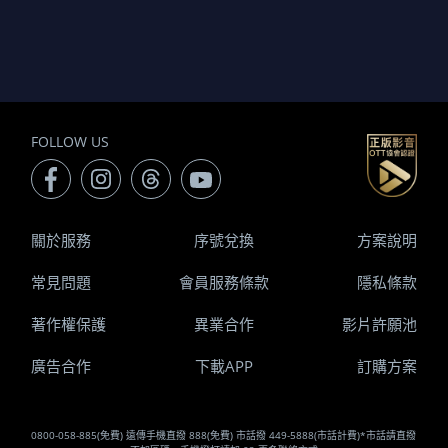
FOLLOW US
關於服務
序號兌換
方案說明
常見問題
會員服務條款
隱私條款
著作權保護
異業合作
影片許願池
廣告合作
下載APP
訂購方案
0800-058-885(免費) 遠傳手機直撥 888(免費) 市話撥 449-5888(市話計費)*市話請直撥