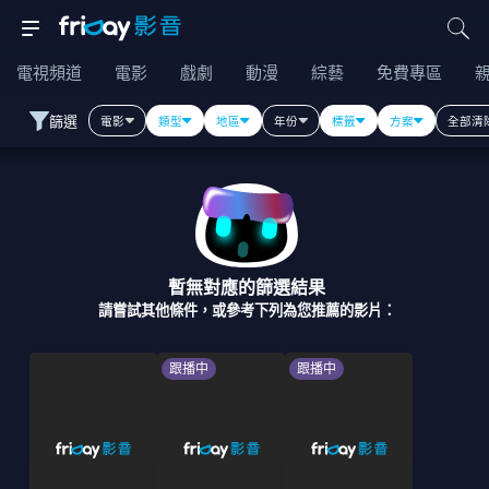
電視頻道
電影
戲劇
動漫
綜藝
免費專區
篩選
電影
類型
地區
年份
標籤
方案
全部清
暫無對應的篩選結果
請嘗試其他條件，或參考下列為您推薦的影片：
跟播中
跟播中