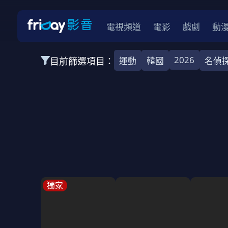
電視頻道
電影
戲劇
動
2026
目前篩選項目：
運動
韓國
名偵
全部類型
韓影
動作
劇情
愛情
科幻
全部地區
韓國
美國
泰國
日本
台灣
2026
2025
2024
2023
202
全部年份
全部標籤
警匪片
槍戰
婚外情
校園
古
獨家
全部方案
免費
影劇
單次付費
用券
數