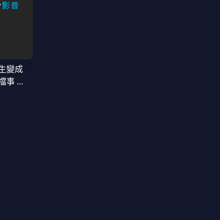
生變成
檔事 第