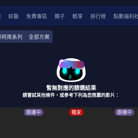
漫
綜藝
免費專區
親子
輕享
排行榜
點數福利
探柯南系列
全部方案
奇幻
犯罪
冒險
驚悚
恐怖
災難
戰爭
喜劇
中國
香港
法國
其他
暫無對應的篩選結果
2
2021
2020
2010-2019
2000年代
90年代
8
請嘗試其他條件，或參考下列為您推薦的影片：
LGBTQ
裝
醫生
警察
浪漫
溫馨
懸疑
小說改編
跟播中
獨家
跟播中
4K
位珍藏
霹靂