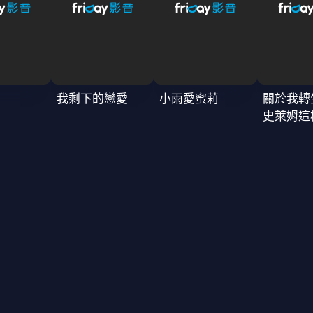
我剩下的戀愛
小雨愛蜜莉
關於我轉
史萊姆這
4季