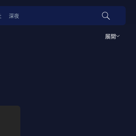
社
深夜
展開
運動
家庭
音樂歌舞
動畫
紀錄
傳記
經典老片
情
0年代
70年代
動漫改編
國際影展專區
名偵探柯南系列
吉卜力