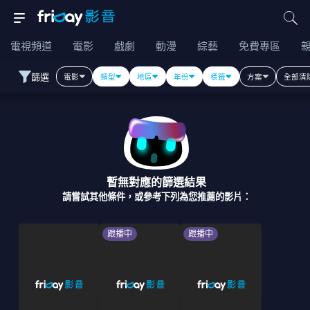
電視頻道
電影
戲劇
動漫
綜藝
免費專區
篩選
電影
類型
地區
年份
標籤
方案
全部清
暫無對應的篩選結果
請嘗試其他條件，或參考下列為您推薦的影片：
跟播中
跟播中