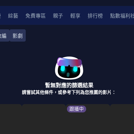
漫
綜藝
免費專區
親子
輕享
排行榜
點數福利
改編
影劇
奇幻
犯罪
冒險
驚悚
恐怖
災難
戰爭
喜劇
中國
香港
法國
其他
暫無對應的篩選結果
2
2021
2020
2010-2019
2000年代
90年代
8
請嘗試其他條件，或參考下列為您推薦的影片：
LGBTQ
裝
醫生
警察
浪漫
溫馨
懸疑
小說改編
跟播中
4K
位珍藏
霹靂