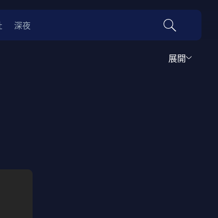
社
深夜
展開
運動
家庭
音樂歌舞
動畫
紀錄
傳記
經典老片
情
0年代
70年代
動漫改編
國際影展專區
名偵探柯南系列
吉卜力