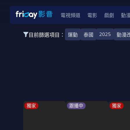
電視頻道
電影
戲劇
動
2025
目前篩選項目：
運動
泰國
動漫
全部類型
韓影
動作
劇情
愛情
科幻
全部地區
韓國
美國
泰國
日本
台灣
2026
2025
2024
2023
202
全部年份
全部標籤
警匪片
槍戰
婚外情
校園
古
獨家
跟播中
獨家
全部方案
免費
影劇
單次付費
用券
數