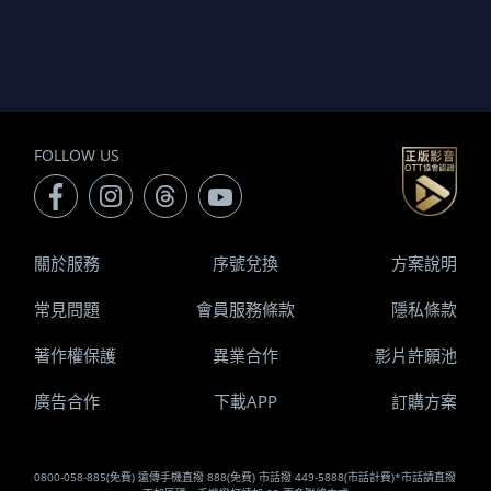
FOLLOW US
關於服務
序號兌換
方案說明
常見問題
會員服務條款
隱私條款
著作權保護
異業合作
影片許願池
廣告合作
下載APP
訂購方案
0800-058-885(免費) 遠傳手機直撥 888(免費) 市話撥 449-5888(市話計費)*市話請直撥