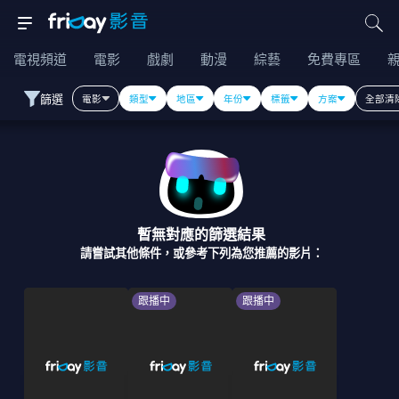
電視頻道
電影
戲劇
動漫
綜藝
免費專區
篩選
電影
類型
地區
年份
標籤
方案
全部清
暫無對應的篩選結果
請嘗試其他條件，或參考下列為您推薦的影片：
跟播中
跟播中