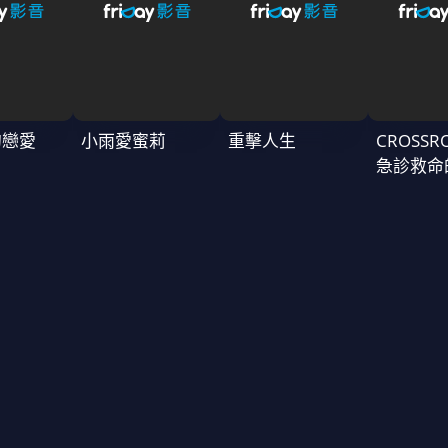
的戀愛
小雨愛蜜莉
重擊人生
CROSSR
急診救命
～