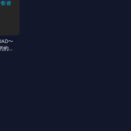
OAD～
的約定