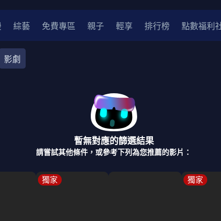
漫
綜藝
免費專區
親子
輕享
排行榜
點數福利
影劇
奇幻
犯罪
冒險
驚悚
恐怖
災難
戰爭
喜劇
中國
香港
法國
其他
暫無對應的篩選結果
2
2021
2020
2010-2019
2000年代
90年代
8
請嘗試其他條件，或參考下列為您推薦的影片：
LGBTQ
裝
醫生
警察
浪漫
溫馨
懸疑
小說改編
獨家
獨家
4K
位珍藏
霹靂