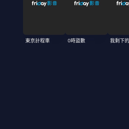
東京計程車
0時盜數
我剩下