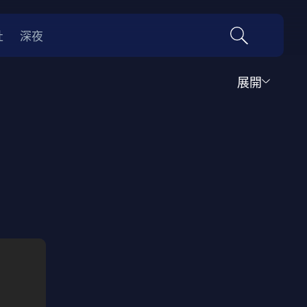
社
深夜
展開
運動
家庭
音樂歌舞
動畫
紀錄
傳記
經典老片
情
0年代
70年代
動漫改編
國際影展專區
名偵探柯南系列
吉卜力