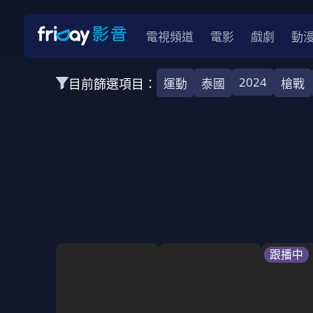
電視頻道
電影
戲劇
動
2024
目前篩選項目：
運動
泰國
槍戰
全部類型
韓影
動作
劇情
愛情
科幻
全部地區
韓國
美國
泰國
日本
台灣
2026
2025
2024
2023
202
全部年份
全部標籤
警匪片
槍戰
婚外情
校園
古
跟播中
全部方案
免費
影劇
單次付費
用券
數