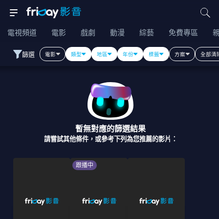
電視頻道
電影
戲劇
動漫
綜藝
免費專區
篩選
電影
類型
地區
年份
標籤
方案
全部清
暫無對應的篩選結果
請嘗試其他條件，或參考下列為您推薦的影片：
跟播中