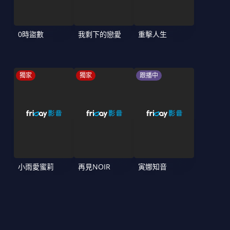
0時盜數
我剩下的戀愛
重擊人生
獨家
獨家
跟播中
小雨愛蜜莉
再見NOIR
寅娜知音