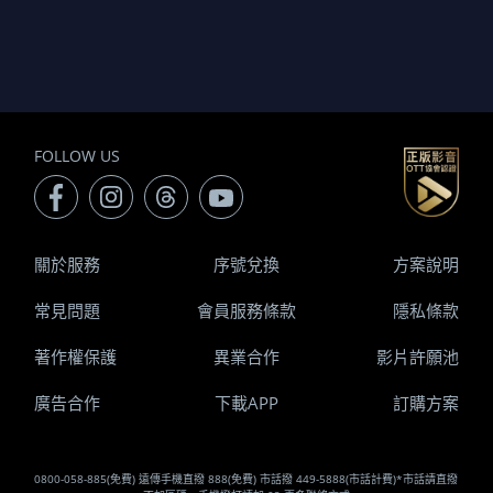
FOLLOW US
關於服務
序號兌換
方案說明
常見問題
會員服務條款
隱私條款
著作權保護
異業合作
影片許願池
廣告合作
下載APP
訂購方案
0800-058-885(免費) 遠傳手機直撥 888(免費) 市話撥 449-5888(市話計費)*市話請直撥