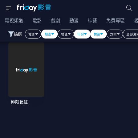
電視頻道
電影
戲劇
動漫
綜藝
免費專區
篩選
電影
類型
地區
年份
標籤
方案
全部清
極限長征