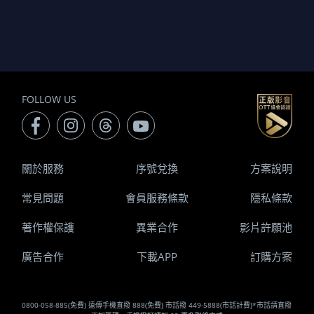
FOLLOW US
關於服務
序號兌換
方案說明
常見問題
會員服務條款
隱私條款
著作權保護
異業合作
影片許願池
廣告合作
下載APP
訂購方案
0800-058-885(免費) 遠傳手機直撥 888(免費) 市話撥 449-5888(市話計費)*市話請直撥